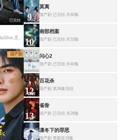
莫离
9
国产剧
已完结 共40集
已完结
南部档案
丹妮尔·考麦克,NicoledaSilva,克里斯·麦奎德,利安娜·瓦尔斯曼
10
国产剧
已完结 共33集
国产剧
问心2
11
国产剧
已完结 共40集
百花杀
12
国产剧
第36集完结
雀骨
13
国产剧
已完结 共28集
凛冬下的罪恶
国产剧
更新至18集