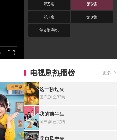
第5集
第6集
第7集
第8集
第9集完结
电视剧热播榜
更多
国产剧
这一秒过火
1
国产剧
全33集
我的前半生
2
国产剧
已完结
兵自风中来