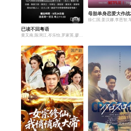
母胎单身恋爱大作战
已完结
徐仁国,姜汉娜,李恩智,
已读不回粤语
黄又南,陈泂江,岑乐怡,罗家英,廖启智,黄心美,许博文,陈子丰,陈俞希,黃奕晨,雅慧,徐鸣杰,沈琳宸
国产剧