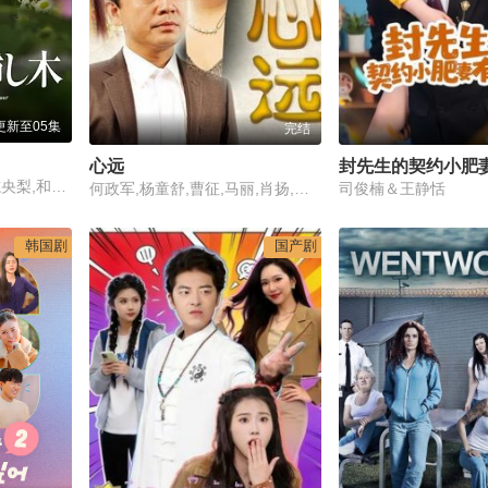
更新至05集
完结
心远
封先生的契约小肥
山田凉介,白石圣,土居志央梨,和田正人,笠原秀幸,猪塚健太,小桥惠,藤井美菜,田畑志真,松下由树,吉原光夫,正名仆蔵,小手伸也,铃木保奈美,佐佐木藏之介,堀田真由
何政军,杨童舒,曹征,马丽,肖扬,宫景华,朱紫汶,薛勇,刘子菲,林京来
司俊楠＆王静恬
韩国剧
国产剧