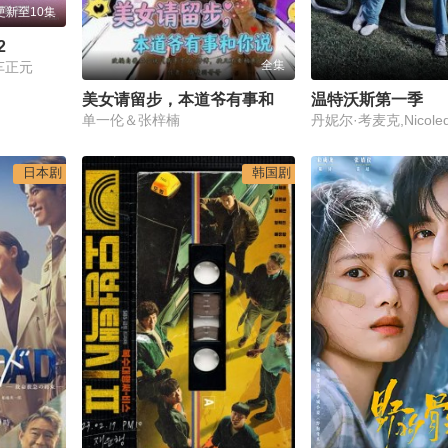
更新至10集
2
全集
车正元
美女请留步，本道爷有事和你说
温特沃斯第一季
单一伦＆张梓楠
日本剧
韩国剧