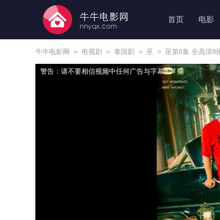
首页
电影
牛牛电影网
>
电视剧
>
泰国剧
>
巫
>
巫第6集 全高清8
警告：请不要相信视频中任何广告与字幕！