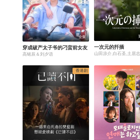
全集
一次元的扦插
穿成破产太子爷的刁蛮前女友
高铭辰＆刘夕语
香港剧