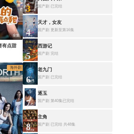
3
国产剧
已完结
天才，女友
4
国产剧
更新至第16集
全集
妻有点甜
西游记
5
国产剧
完结
海外剧
老九门
6
国产剧
已完结
逐玉
7
国产剧
第40集已完结
主角
8
国产剧
已完结 共48集