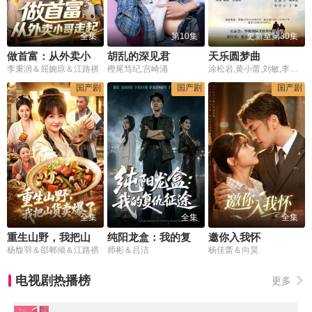
全集
第10集
更新至第30集
做首富：从外卖小哥走起
胡乱的深见君
天乐圆梦曲
李秉润＆屈婉琼＆江路祺
樫尾笃纪,宫崎涌
涂松岩,黄小蕾,刘敏,李勤勤,李明启,方子哥,姜峰,王超
国产剧
国产剧
国产剧
全集
全集
全集
重生山野，我把山货卖爆了
纯阳龙盒：我的复仇征途
邀你入我怀
杨馥羽＆邵郸倾＆江路祺
师彬＆吕洁
杨佳蕾＆向昊
电视剧热播榜
更多