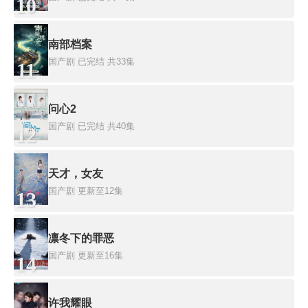
10
南部档案
国产剧
已完结 共33集
11
问心2
国产剧
已完结 共40集
12
天才，女友
国产剧
更新至12集
13
凛冬下的罪恶
国产剧
更新至16集
14
许我耀眼