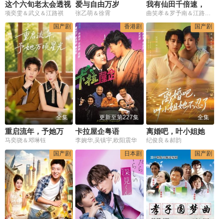
这个六旬老太会透视
爱与自由万岁
我有仙田千倍速，谁说老娘不是仙
项奕雯＆武义＆江路祺
张乙萌＆徐霄
曲笑孝＆罗予南＆江路祺＆傅思童
国产剧
香港剧
国产剧
全集
更新至第227集
全集
重启流年，予她万顷星光
卡拉屋企粤语
离婚吧，叶小姐她不忍了
马奕骁＆邓琳钰
李婉华,吴镇宇,欧阳震华
纪俊良＆郝韵
国产剧
日本剧
国产剧