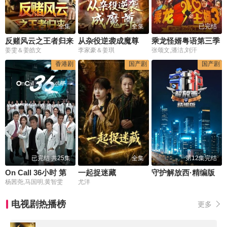
全集
全集
已完结
反赌风云之王者归来
从杂役逆袭成魔尊
乘龙怪婿粤语第三季
姜雯＆姜皓文
李家豪＆姜琪
张颂文,潘洁,刘汗
香港剧
国产剧
国产剧
已完结 共25集
全集
第12集完结
On Call 36小时 第一季
一起捉迷藏
守护解放西·精编版
杨茜尧,马国明,黄智雯
尤洋
电视剧热播榜
更多