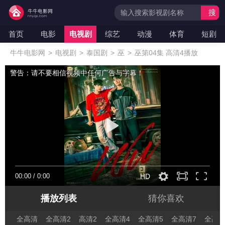
搜
索
首页
电影
电视剧
综艺
动漫
体育
短剧
牛牛电影网
>
电视剧
>
泰国剧
>
巫
>
巫第04集 高清4播放
警告：请不要相信视频中任何广告与字幕！
00:00
/
0:00
HD
播放列表
猜你喜欢
全高清
全高清2
高清2
全高清4
全高清5
全高清7
全高清