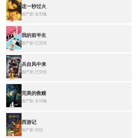
这一秒过火
国产剧
全33集
1
我的前半生
国产剧
已完结
2
兵自风中来
国产剧
已完结
3
完美的救赎
国产剧
全16集
4
西游记
国产剧
完结
5