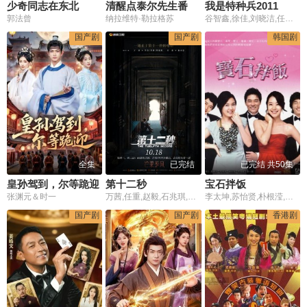
少奇同志在东北
清醒点泰尔先生番外篇
我是特种兵2011
郭法曾
纳拉维特·勒拉格苏
谷智鑫,徐佳,刘晓洁,任天野,任柯诺,何达,傅浤鸣,郎峰,侯勇,王奎荣,周惠林,杨舒,杨烁,赵荀
国产剧
国产剧
韩国剧
全集
已完结
已完结 共50集
皇孙驾到，尔等跪迎
第十二秒
宝石拌饭
张渊元＆时一
万茜,任重,赵毅,石兆琪,张秋歌,屈菁菁,巫迪文,郭冬冬,李卓阳,卫莱,窦若兮
李太坤,苏怡贤,朴根滢,高娜恩
国产剧
国产剧
香港剧