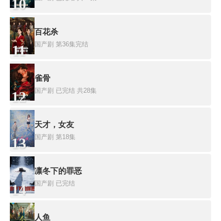
10
百花杀
国产剧
第36集完结
11
雀骨
国产剧
已完结 共28集
12
天才，女友
国产剧
第18集
13
凛冬下的罪恶
国产剧
已完结
14
人鱼