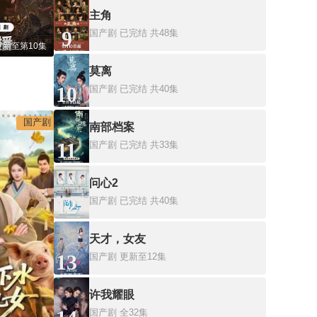
主角
9
国产剧
已完结 共48集
更新至第10集
莫离
10
国产剧
已完结 共40集
国产剧
南部档案
11
国产剧
已完结 共33集
问心2
12
国产剧
已完结 共40集
天才，女友
13
国产剧
更新至12集
许我耀眼
国产剧
全32集