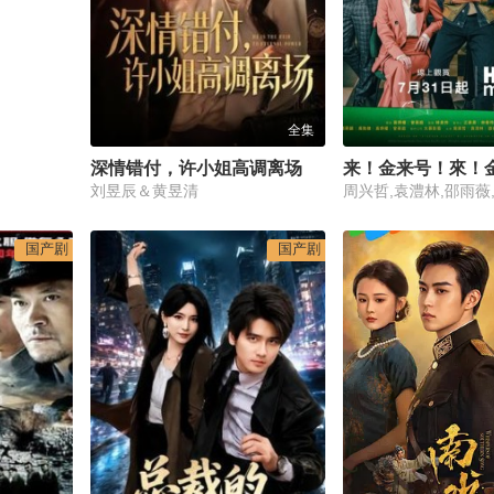
全集
深情错付，许小姐高调离场
来！金来号！來！
刘昱辰＆黄昱清
国产剧
国产剧