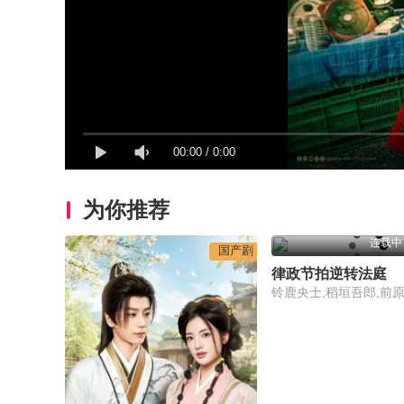
00:00
/
0:00
为你推荐
连载中
国产剧
律政节拍逆转法庭