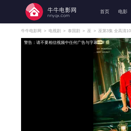
首页
电影
牛牛电影网
>
电视剧
>
泰国剧
>
巫
>
巫第3集 全高清1
警告：请不要相信视频中任何广告与字幕！