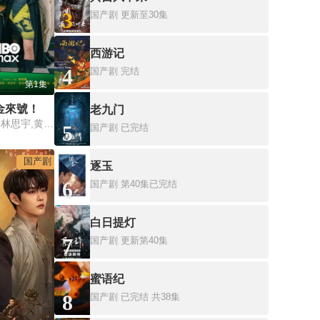
3
国产剧
更新至30集
西游记
4
国产剧
完结
第1集
金來號！
老九门
周兴哲,袁澧林,邵雨薇,林思宇,黄冠智,王识贤,林敬伦,吴思贤,叶子绮
5
国产剧
已完结
国产剧
逐玉
6
国产剧
第40集已完结
白日提灯
7
国产剧
更新第40集
蜜语纪
8
国产剧
已完结 共38集