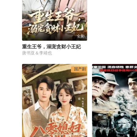
全集
重生王爷，溺宠贪财小王妃
唐书亚＆李靖也
国产剧