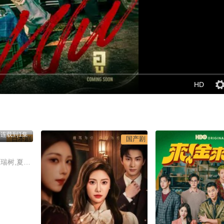
HD
 连载到1集
日本剧
国产剧
铃鹿央士,稻垣吾郎,前原瑞树,夏生大湖,小雪