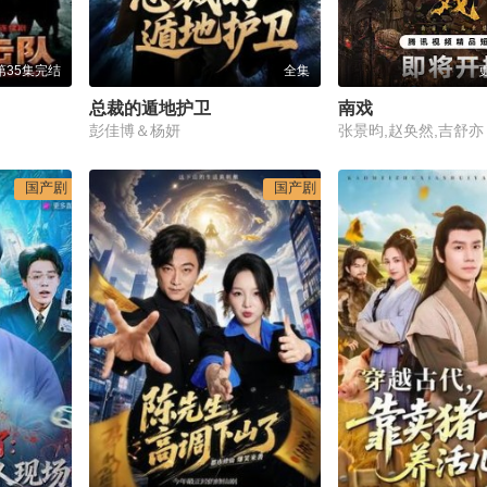
第35集完结
全集
总裁的遁地护卫
南戏
彭佳博＆杨妍
张景昀,赵奂然,吉舒亦
国产剧
国产剧