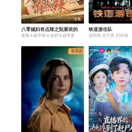
全集
八零媳妇有点辣之阮紫依的书中梦
铁道游击队
麦童＆杨宇斌＆金妤＆赵常客
赵恒煊,史兰芽,刘长纯
欧美剧