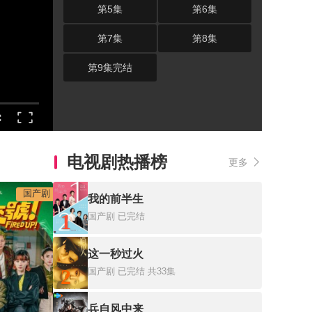
第5集
第6集
第7集
第8集
第9集完结
电视剧热播榜
更多
国产剧
我的前半生
1
国产剧
已完结
这一秒过火
2
国产剧
已完结 共33集
兵自风中来