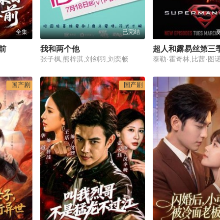
全集
已完结
前
我和两个他
超人和露易丝第三
张子枫,熊梓淇,刘剑羽,刘奕畅
泰勒·霍奇林,比茜·图
国产剧
国产剧