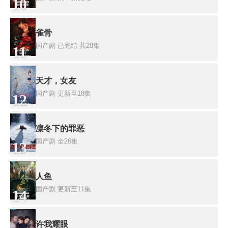
10
雀骨
国产剧
已完结 共28集
11
天才，女友
国产剧
更新至18集
12
凛冬下的罪恶
国产剧
全26集
13
人鱼
国产剧
更新至11集
14
许我耀眼