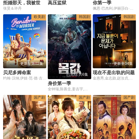
拒婚那天，我被世子捡回了家
高压监狱
你第一季
张昊＆许丹
佩恩·巴杰利,伊丽莎白·莱尔,卢卡·帕多凡,扎克·切利,薛·米契尔,妮科尔·康,凯思琳·加拉格尔,丹尼尔·科斯格罗夫,维多利亚·卡塔赫纳,哈莉·尼夫,卢·泰勒·普奇,Gianni,Ciardiello,马克·布鲁姆,克里斯汀托伊约翰逊,瑞格·罗杰斯,安拜·柴尔德斯,Michael,Maize,曼尼·古普塔,约翰·斯塔莫斯,迈克尔·帕克,艾米莉·贝吉尔,James,DeFilippi,卢克·大卫·扬,克利夫·莫伊伦,Sean,David,Cooper,Mehdi,Barakchian,Patrick,K.
欧美剧
韩国剧
韩国剧
更新至第02集
更新至04集
贝尼多姆命案
现在不是出轨的问题
已完结 共6集
约翰·汉纳,伊娃·范·德·古奇特,艾伦·麦肯纳,阿里·哈迪曼,诺埃·塞贝尔,奥马尔·沙克尔,Tábata Cerezo,Carolina Bécquer,Samantha Power,艾妮安娜·卡布罗尔,伊恩·克宁汉,吉姆·英格利氏,Damian Schedler Cruz,Vaitiare Ramos
金惠秀,金志勋,赵汝贞,金宰澈
身价第一季
全钟瑞,陈善圭,姜吉宇,张栗
国产剧
国产剧
国产剧