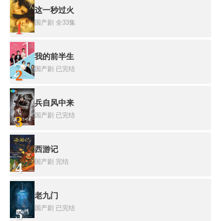
这一秒过火
国产剧
全33集
1
我的前半生
国产剧
已完结
2
兵自风中来
国产剧
已完结
3
西游记
国产剧
完结
4
老九门
国产剧
已完结
5