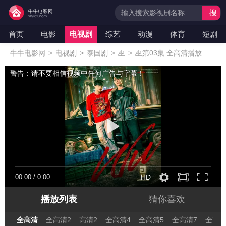
搜
索
首页
电影
电视剧
综艺
动漫
体育
短剧
牛牛电影网
>
电视剧
>
泰国剧
>
巫
>
巫第03集 全高清播放
警告：请不要相信视频中任何广告与字幕！
00:00
/
0:00
HD
播放列表
猜你喜欢
全高清
全高清2
高清2
全高清4
全高清5
全高清7
全高清