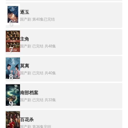
逐玉
国产剧
第40集已完结
6
主角
国产剧
已完结 共48集
7
莫离
国产剧
已完结 共40集
8
南部档案
国产剧
已完结 共33集
9
百花杀
国产剧
第36集完结