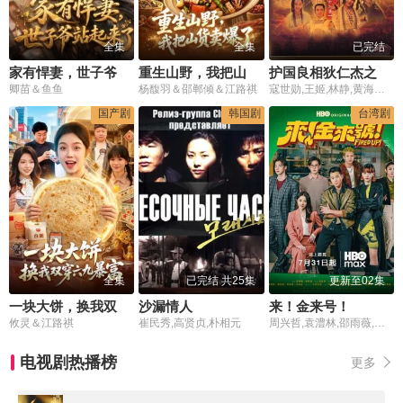
全集
全集
已完结
家有悍妻，世子爷站起来了
重生山野，我把山货卖爆了
护国良相狄仁杰之京都疑云
卿苗＆鱼鱼
杨馥羽＆邵郸倾＆江路祺
寇世勋,王姬,林静,黄海冰,田海蓉,王斑,刘玉婷,董洋,方琼
国产剧
韩国剧
台湾剧
全集
已完结 共25集
更新至02集
一块大饼，换我双穿六九暴富
沙漏情人
来！金来号！
攸灵＆江路祺
崔民秀,高贤贞,朴相元
周兴哲,袁澧林,邵雨薇,林思宇,黄冠智,王识贤,林敬伦,吴思贤,叶子绮
电视剧热播榜
更多