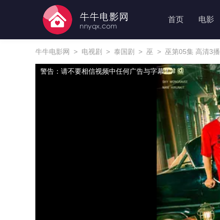
首页
电影
牛牛电影网
>
电视剧
>
泰国剧
>
巫
>
巫第05集 高清3
警告：请不要相信视频中任何广告与字幕！