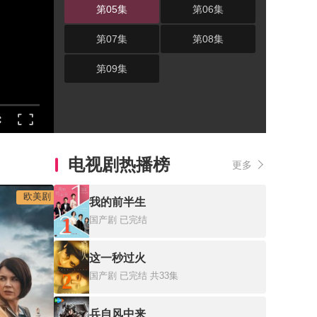
第05集
第06集
第07集
第08集
第09集
电视剧热播榜
更多
欧美剧
我的前半生
1
国产剧
已完结
这一秒过火
2
国产剧
已完结 共33集
兵自风中来