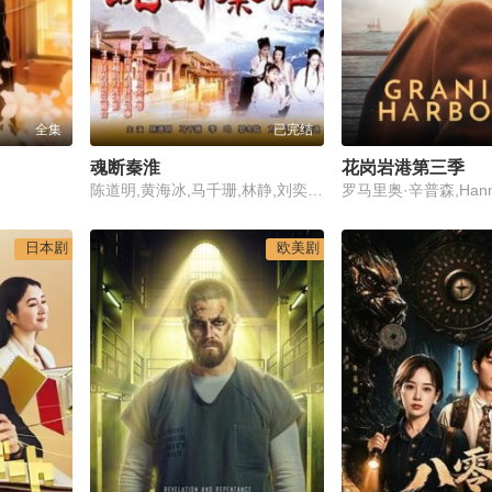
全集
已完结
魂断秦淮
花岗岩港第三季
陈道明,黄海冰,马千珊,林静,刘奕君,郭冬临,修宗迪,谢东燊,黄俊鹏,方舒,姬晨牧,李丁,舒耀瑄,金莉莉
日本剧
欧美剧