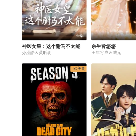
全集
神医女皇：这个驸马不太能
余生皆悠悠
孙滢皓＆黄昕玥
王年将成＆陆元
欧美剧