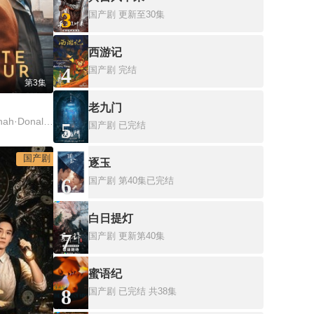
3
国产剧
更新至30集
西游记
4
国产剧
完结
第3集
老九门
罗马里奥·辛普森,Hannah·Donaldson
5
国产剧
已完结
国产剧
逐玉
6
国产剧
第40集已完结
白日提灯
7
国产剧
更新第40集
蜜语纪
8
国产剧
已完结 共38集