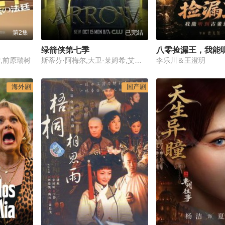
第2集
已完结
绿箭侠第七季
,前原瑞树
斯蒂芬·阿梅尔,大卫·莱姆希,艾米莉·理查兹,埃克·科伦,瑞克·冈萨雷斯,朱丽安娜·哈凯夫,科尔顿·海恩斯,柯克·埃斯沃多,凯蒂·卡西迪,迈克尔·加·怀特,维尼·琼斯,布兰登·弗莱彻,约翰·德桑蒂斯
李乐川＆王澄玥
海外剧
国产剧