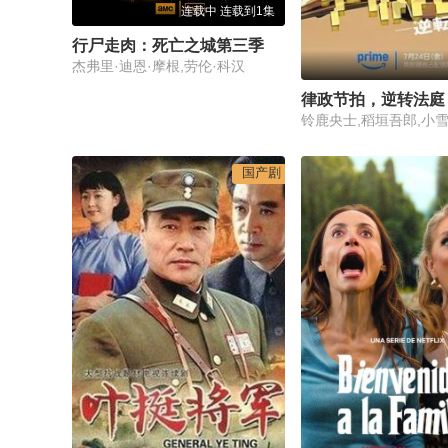
连载中 连载到1集
行尸走肉：死亡之城第三季
杰弗里·迪恩·摩根,劳伦·科汉
律政节拍，逆转法庭
铃鹿央士,稻垣吾郎,小雪
国产剧