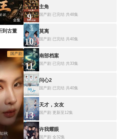
主角
9
国产剧
已完结 共48集
全集
八零捡漏王，我能听到古董说话
莫离
10
国产剧
已完结 共40集
国产剧
南部档案
11
国产剧
已完结 共33集
问心2
12
国产剧
已完结 共40集
天才，女友
13
国产剧
更新至12集
许我耀眼
国产剧
全32集