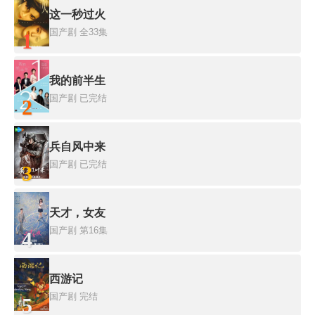
这一秒过火
国产剧
全33集
1
我的前半生
国产剧
已完结
2
兵自风中来
国产剧
已完结
3
天才，女友
国产剧
第16集
4
西游记
国产剧
完结
5