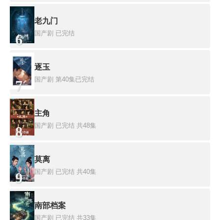
老九门
国产剧
已完结
6
逐玉
国产剧
第40集已完结
7
主角
国产剧
已完结 共48集
8
莫离
国产剧
已完结 共40集
9
南部档案
国产剧
已完结 共33集