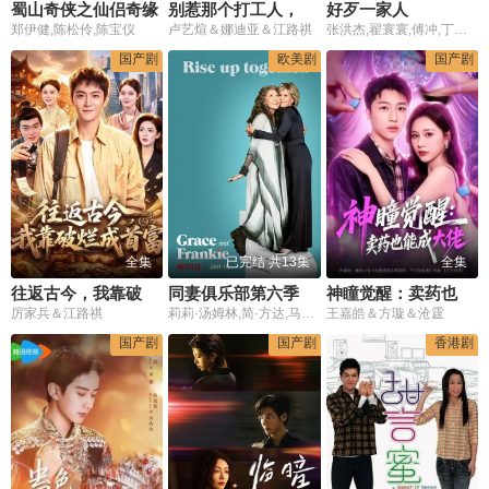
蜀山奇侠之仙侣奇缘
别惹那个打工人，他是透视小神医
好歹一家人
郑伊健,陈松伶,陈宝仪
卢艺煊＆娜迪亚＆江路祺
张洪杰,翟寰寰,傅冲,丁嘉丽
国产剧
欧美剧
国产剧
全集
已完结 共13集
全集
往返古今，我靠破烂成首富
同妻俱乐部第六季
神瞳觉醒：卖药也能成大佬
厉家兵＆江路祺
莉莉·汤姆林,简·方达,马丁·辛,萨姆·沃特森
王嘉皓＆方璇＆沧霆
国产剧
国产剧
香港剧