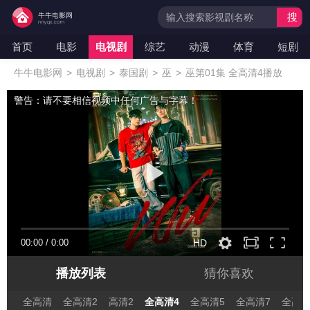
搜
索
首页
电影
电视剧
综艺
动漫
体育
短剧
牛牛电影网
>
电视剧
>
泰国剧
>
巫
>
巫第01集 全高清4播放
警告：请不要相信视频中任何广告与字幕！
00:00
/
0:00
HD
播放列表
猜你喜欢
全高清
全高清2
高清2
全高清4
全高清5
全高清7
全高清