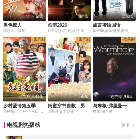
全集
第6集
已完结
蛊色撩人
临暗2026
甜言蜜语国语
锦超＆圻夏夏
许佳琪,代高政,洪尧,谢洱,刘轩丞
徐子珊,马国明,黎诺懿,姚子羚,苑琼丹,黄智贤
国产剧
国产剧
欧美剧
已完结 共44集
全集
已完结 共6集
乡村爱情第五季
闺蜜穿书自救，男主男二都慌了
与摩根·弗里曼一起穿越虫洞第六季
贺树峰,王小利,于月仙,毕畅,赵本山
王毅凡＆李亦薇
摩根·弗里曼
电视剧热播榜
更多